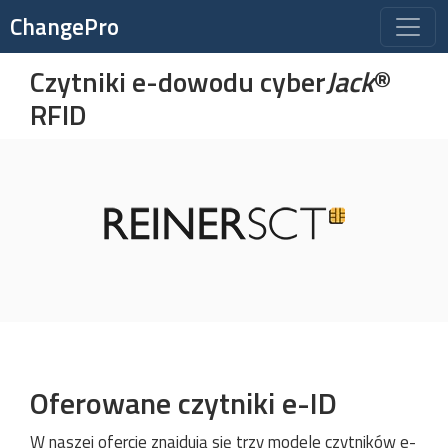
Toggle
ChangePro
naviga
Czytniki e-dowodu cyber
Jack
®
RFID
Oferowane czytniki e-ID
W naszej ofercie znajdują się trzy modele czytników e-