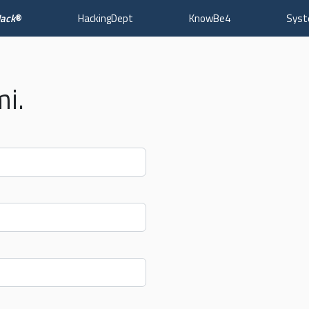
Jack
®
HackingDept
KnowBe4
Sys
mi.