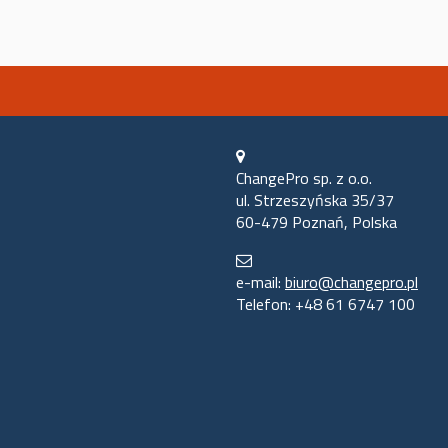
ChangePro sp. z o.o.
ul. Strzeszyńska 35/37
60-479 Poznań, Polska
biuro@changepro.pl
e-mail:
biuro@changepro.pl
Telefon: +48 61 6747 100