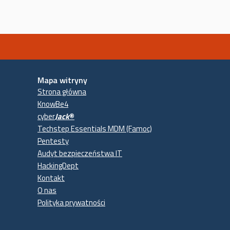
Mapa witryny
Strona główna
KnowBe4
cyber
Jack
®
Techstep Essentials MDM (Famoc)
Pentesty
Audyt bezpieczeństwa IT
HackingDept
Kontakt
O nas
Polityka prywatności